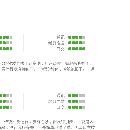
通讯:
经典性爱:
口交:
。传统性爱直接干到高潮，屄超级紧，操起来爽翻了。
，吞吐得我直接射了。全程没戴套，感觉她很干净，普
通讯:
经典性爱:
口交:
错。传统性爱还行，屄有点紧，但没特别爽，可能是因
够骚，没让我很兴奋，只是简单地摸了摸。无套口交技