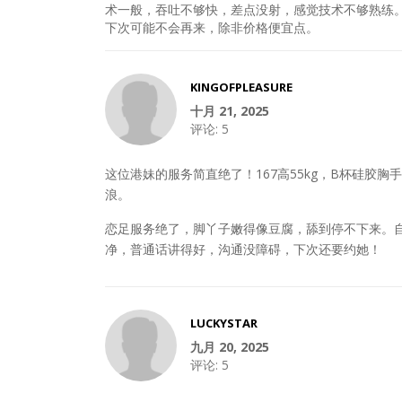
术一般，吞吐不够快，差点没射，感觉技术不够熟练
下次可能不会再来，除非价格便宜点。
KINGOFPLEASURE
十月 21, 2025
评论:
5
这位港妹的服务简直绝了！167高55kg，B杯硅
浪。
恋足服务绝了，脚丫子嫩得像豆腐，舔到停不下来。
净，普通话讲得好，沟通没障碍，下次还要约她！
LUCKYSTAR
九月 20, 2025
评论:
5