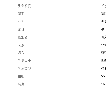
头发长度
长
阴毛
清
冲孔
无
纹身
是
吸烟者
偶
民族
亚
语言
汉
乳房大小
B
乳房类型
硅
粗细
55
高度
16