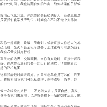
人的独处时间，我也能配合你的节奏，给你轻柔的手部戏
慢慢地让气氛升温。你想要的是轻松的聊天，还是直接进
。只要我们化学反应到位，时间会在不知不觉中变得特
欢和你一起逛街、吃饭、看电影，或者直接去你想去的地
以坐飞机、坐火车甚至租车过去，全球都有可能成为我们
，我会尽量安排好行程。
尊重彼此的边界，交流顺畅。当你有兴趣时，直接告诉我
排好。偶尔你会遇到想要一起出行的朋友，情侣或者女
一起的轻松氛围。
，这样我能把时间表调好。如果有急单也是可以的，只要
合。费用和细节我们可以私信聊，保持透明、简单、舒
都像一次轻松的旅行——不必装太多，只要自然、真实、
惊喜等着我们去发现，也许就是在下一站的咖啡店里，或
，聊聊你想要的节奏和场景。期待和你在香港或者任何你