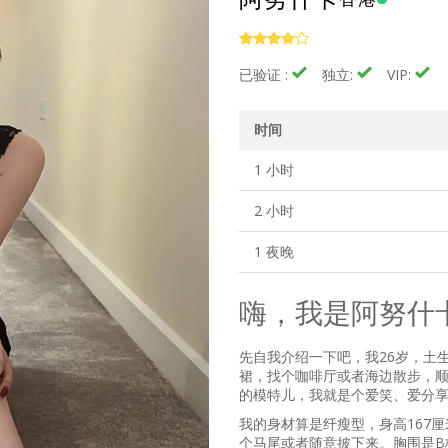
已验证 :
独立:
VIP:
时间
1 小时
2 小时
1 夜晚
嗨，我是阿努什卡
先自我介绍一下吧，我26岁，土
裙，找个咖啡厅或者海边散步，
的模特儿，我就是个爱笑、爱分
我的身材算是纤瘦型，身高167
个马尾或者随意披下来。胸围是B