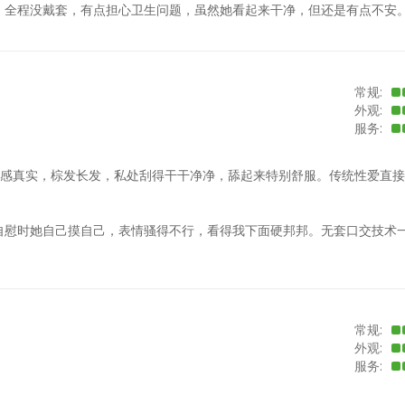
。全程没戴套，有点担心卫生问题，虽然她看起来干净，但还是有点不安
常规:
外观:
服务:
胶胸手感真实，棕发长发，私处刮得干干净净，舔起来特别舒服。传统性爱直
自慰时她自己摸自己，表情骚得不行，看得我下面硬邦邦。无套口交技术
常规:
外观:
服务: