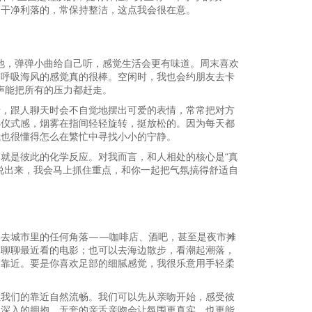
是干净利落的，常保持整洁，这点我会很在意。
练吉他，弹弹小曲给自己听，感觉生活会更有味道。周末喜欢
，呼吸海风的感觉真的很棒。空闲时，我也会约朋友去卡
声能把所有的压力都赶走。
行，跟人聊天时会不自觉地摆出可爱的表情，常常把对方
小仪式感，烟雾在指间轻轻旋转，挺放松的。因为每天都
我也很懂得怎么在繁忙中寻找小小的宁静。
就是彼此的化学反应。对我而言，和人相处的核心是“真
说出来，我会马上抓住重点，和你一起把气氛搞得舒适自
，去城市里的任何角落——咖啡店、酒吧，甚至是夜市摊
，聊聊最近看的电影；也可以去海边散步，看潮起潮落，
慢靠近。要是你喜欢足部的细腻感觉，我很乐意用手轻柔
。
让我们的靠近自然流畅。我们可以先从亲吻开始，感受彼
更深入的拥抱。无套的亲舌亲吻会让氛围更真实，也更能