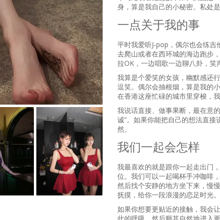
身，算是我自己的小秘密。私处
一点关于我的事
平时我爱听J‑pop，偶尔也会
去爬山或者在西环城的海边跑步
拉OK，一边唱歌一边聊八卦，笑
我算是个爱笑的女孩，幽默感还
逗笑。偶尔会抽根烟，算是我的
在香港这座忙碌的城市里穿梭，
我说话直接、做事果断，最在意的
诚”。如果你能把自己的想法直接
然。
我们一起会怎样
我最喜欢的就是跟你一起走出门
位。我们可以一起喝杯手冲咖啡
然后找个安静的地方坐下来，慢
抚摸，给你一段浪漫的恋足时光
如果你想要更贴近的接触，我会
此的呼吸，然后顺其自然地进入