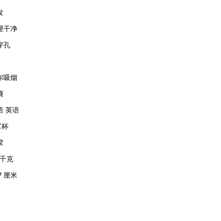
发
理干净
穿孔
尔吸烟
裔
语 英语
罩杯
胶
 千克
7 厘米