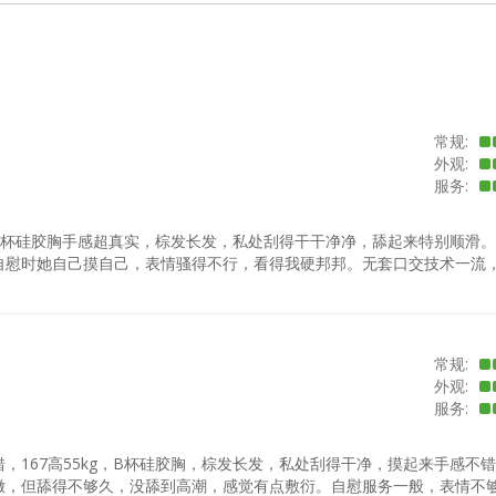
常规:
外观:
服务:
g，B杯硅胶胸手感超真实，棕发长发，私处刮得干干净净，舔起来特别顺滑
自慰时她自己摸自己，表情骚得不行，看得我硬邦邦。无套口交技术一流
常规:
外观:
服务:
，167高55kg，B杯硅胶胸，棕发长发，私处刮得干净，摸起来手感不
嫩，但舔得不够久，没舔到高潮，感觉有点敷衍。自慰服务一般，表情不