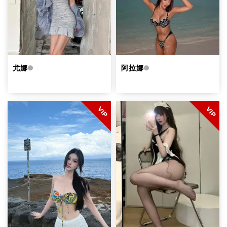
支配
1
恋足
20
自慰
20
无套口交
19
女优体验
1
性玩具
4
尤娜
阿拉娜
年龄
体重
VIP
VIP
身高