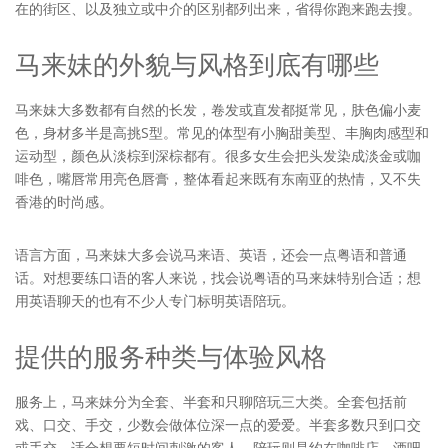
在的街区、以及独立或中介的区别都列出来，省得你跑来跑去搜。
马来妹的外貌与风格到底有哪些
马来妹大多数都有自然的长发，卷发或直发都挺常见，肤色偏小麦
色，身材多半是高挑S型。常见的体型有小胸甜美型、丰胸肉感型和
运动型，颜色从淡棕到深棕都有。很多女生会把头发染成淡金或咖
啡色，嘴唇常用亮色唇膏，整体看起来既有东南亚的热情，又不失
香港的时尚感。
语言方面，马来妹大多会说马来语、英语，还会一点粤语和普通
话。对想要练口语的客人来说，找会说粤语的马来妹特别合适；想
用英语聊天的也有不少人专门标明英语陪玩。
提供的服务种类与体验风格
服务上，马来妹分为全套、半套和只聊陪玩三大类。全套包括前
戏、口交、手交，少数会做体位深一点的爱爱。半套多数只到口交
或手交，适合想要短时间刺激的客人。陪玩则是约在咖啡店、酒吧