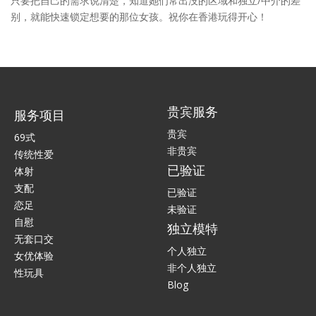
只要把自己的需求说清楚，知道她们常出没的区域和独立/中介的差
别，就能快速锁定想要的那位女孩。祝你在香港玩得开心！
贵宾服务
服务项目
贵宾
69式
非贵宾
传统性爱
已验证
体射
支配
已验证
恋足
未验证
自慰
独立模特
无套口交
个人独立
女优体验
非个人独立
性玩具
Blog