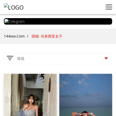
144sex.com
国籍: 马来西亚女子
筛选
参数
服务项目
69式
1
传统性爱
20
体射
4