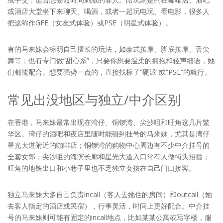
或酒店大堂坐下来聊天、喝酒，或者一起玩电玩、看电影，很多人
把这称作GFE（女友式体验）或PSE（明星式体验）。
有的马来妹会标明自己擅长的玩法，如泰式按摩、脚底按摩、舌尖
舞等；也有专门做“甜心系”，只要你想要温柔的拥抱和轻声细语，她
们都能配合。想要强势一点的，直接找标了“硬派”或“PSE”的就行。
常见出没地区与独立/中介区别
在香港，马来妹最常出现在湾仔、铜锣湾、尖沙咀和旺角这几片繁
华区。湾仔的酒吧和夜店里随时能碰到挂号的马来妹，尤其是湾仔
星光大道附近的咖啡店；铜锣湾的购物中心周边有不少中介挂号的
全套女郎；尖沙咀的海滨长廊和星光大道入口常有人做街头招揽；
旺角的地铁出口和小巷子里也不乏独立女孩在自己门口接客。
独立马来妹大多自己负责incall（客人去她住的房间）和outcall（她
去客人指定的酒店或民宿），行事灵活，时间上更好配合。中介挂
号的马来妹则可能有固定的incall地点，比如某某公寓或写字楼，服