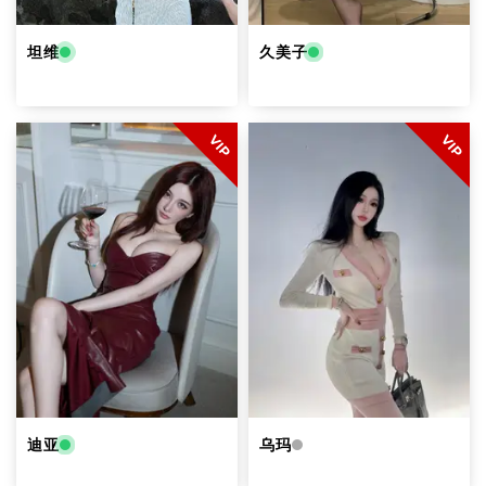
坦维
久美子
VIP
VIP
迪亚
乌玛